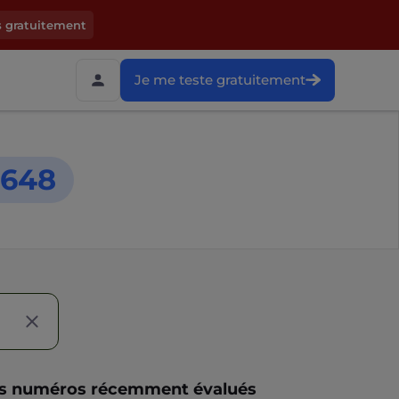
s gratuitement
Je me teste gratuitement
5648
s numéros récemment évalués