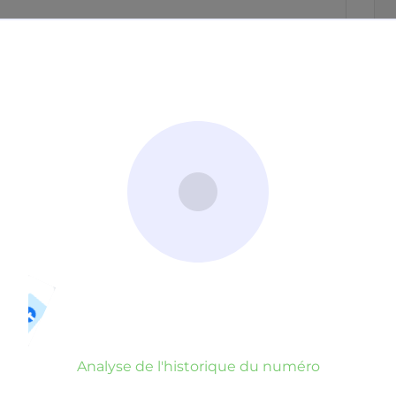
Neutre
Gênant
Dangereux
d’un commentaire
er commentaire
rauduleux
Analyse de l'historique du numéro