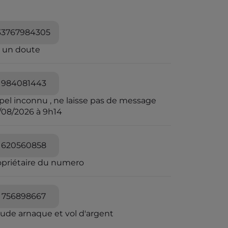
33767984305
i un doute
984081443
pel inconnu , ne laisse pas de message
/08/2026 à 9h14
620560858
opriétaire du numero
756898667
aude arnaque et vol d'argent