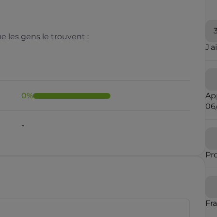
 les gens le trouvent :
J'a
0
%
Ap
06
-
Pr
Fr