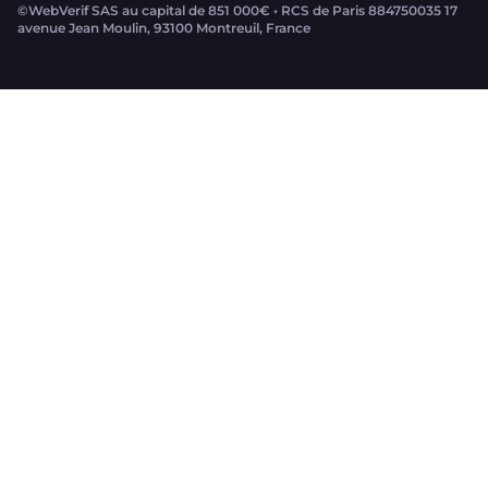
©WebVerif SAS au capital de 851 000€ • RCS de Paris 884750035 17
avenue Jean Moulin, 93100 Montreuil, France