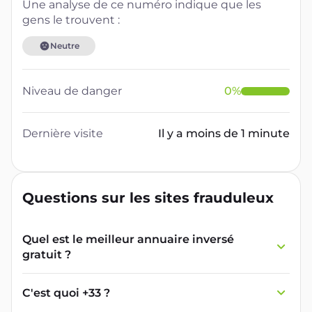
Une analyse de ce numéro indique que les
gens le trouvent :
Neutre
Niveau de danger
0
%
Dernière visite
Il y a moins de 1 minute
Questions sur les sites frauduleux
Quel est le meilleur annuaire inversé
gratuit ?
France Verif inclut une fonctionnalité de
recherche de numéro inversée qui est efficace
C'est quoi +33 ?
et gratuite pour identifier les appelants
L'indicatif +33 est le code téléphonique