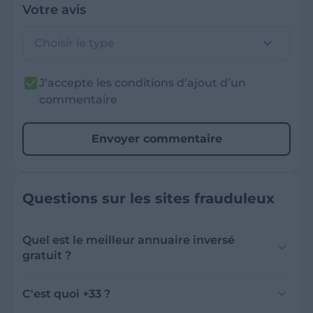
Votre avis
Choisir le type
J’accepte les conditions d’ajout d’un
commentaire
Envoyer commentaire
Questions sur les sites frauduleux
Quel est le meilleur annuaire inversé
gratuit ?
France Verif inclut une fonctionnalité de
recherche de numéro inversée qui est efficace
C'est quoi +33 ?
et gratuite pour identifier les appelants
L'indicatif +33 est le code téléphonique