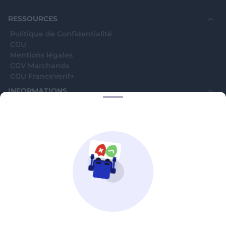
souhaite voir avec vous si elles sont avérées car
elles sont bloquées en attente. C'est un leurre.
RESSOURCES
Politique de Confidentialité
CGU
Mentions légales
CGV Marchands
CGU FranceVerif+
INFORMATIONS
Catégories
Marchands
Signaler une arnaque
Blog
A PROPOS
Aide
Comment ça marche ?
Contact support utilisateurs
support@franceverif.fr