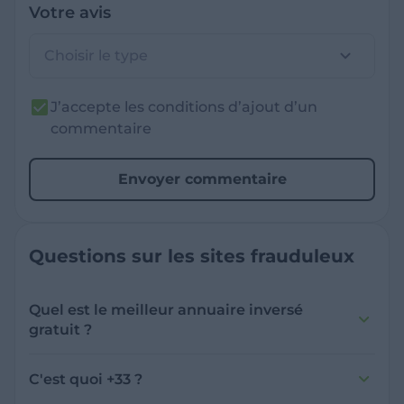
Votre avis
Choisir le type
J’accepte les conditions d’ajout d’un
commentaire
Envoyer commentaire
Questions sur les sites frauduleux
Quel est le meilleur annuaire inversé
gratuit ?
France Verif inclut une fonctionnalité de
recherche de numéro inversée qui est efficace
C'est quoi +33 ?
et gratuite pour identifier les appelants
L'indicatif +33 est le code téléphonique