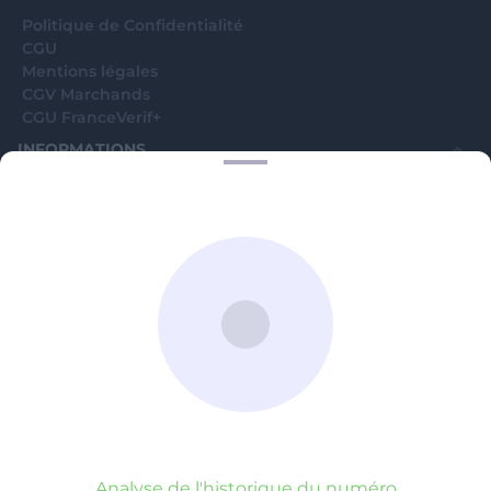
Politique de Confidentialité
CGU
Mentions légales
CGV Marchands
CGU FranceVerif+
INFORMATIONS
Catégories
Marchands
Signaler une arnaque
Blog
A PROPOS
Aide
Comment ça marche ?
Contact support utilisateurs
support@franceverif.fr
©WebVerif SAS au capital de 851 000€ • RCS de Paris 884750035 17
avenue Jean Moulin, 93100 Montreuil, France
Analyse de l'historique du numéro