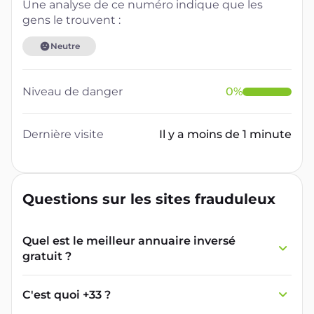
Une analyse de ce numéro indique que les
gens le trouvent :
Neutre
Niveau de danger
0
%
Dernière visite
Il y a moins de 1 minute
Questions sur les sites frauduleux
Quel est le meilleur annuaire inversé
gratuit ?
France Verif inclut une fonctionnalité de
recherche de numéro inversée qui est efficace
C'est quoi +33 ?
et gratuite pour identifier les appelants
L'indicatif +33 est le code téléphonique