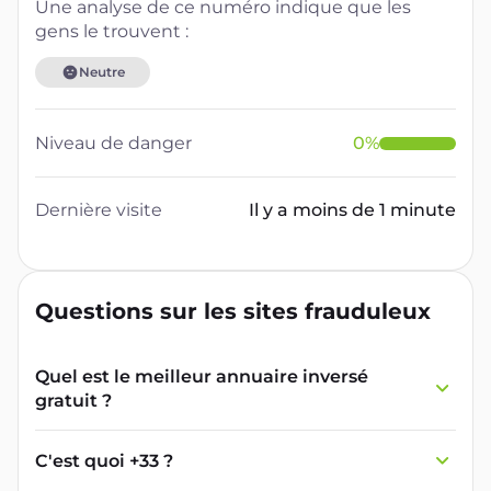
Une analyse de ce numéro indique que les
gens le trouvent :
Neutre
Niveau de danger
0
%
Dernière visite
Il y a moins de 1 minute
Questions sur les sites frauduleux
Quel est le meilleur annuaire inversé
gratuit ?
France Verif inclut une fonctionnalité de
recherche de numéro inversée qui est efficace
C'est quoi +33 ?
et gratuite pour identifier les appelants
L'indicatif +33 est le code téléphonique