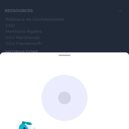
RESSOURCES
Politique de Confidentialité
CGU
Mentions légales
CGV Marchands
CGU FranceVerif+
INFORMATIONS
Catégories
Marchands
Signaler une arnaque
Blog
A PROPOS
Aide
Comment ça marche ?
Contact support utilisateurs
support@franceverif.fr