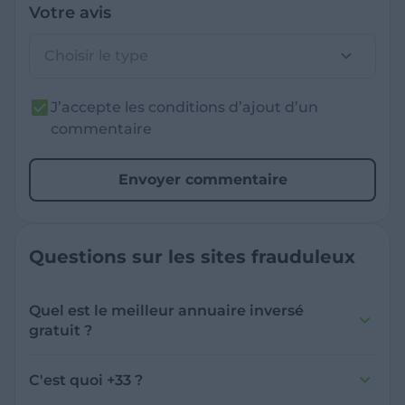
Votre avis
Choisir le type
J’accepte les conditions d’ajout d’un
commentaire
Envoyer commentaire
Questions sur les sites frauduleux
Quel est le meilleur annuaire inversé
gratuit ?
France Verif inclut une fonctionnalité de
recherche de numéro inversée qui est efficace
C'est quoi +33 ?
et gratuite pour identifier les appelants
L'indicatif +33 est le code téléphonique