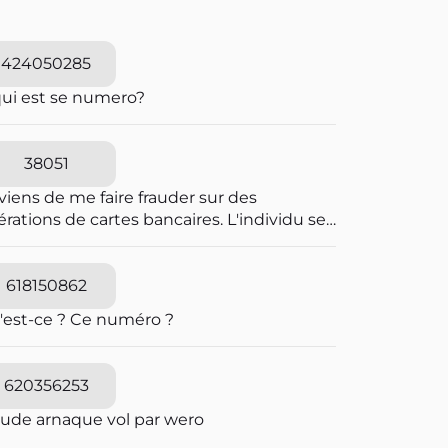
424050285
qui est se numero?
38051
viens de me faire frauder sur des
rations de cartes bancaires. L'individu se
t passer pour une personne travaillant à la
pression des fraudes bancaires et explique
e vous allez recevoir un SMS pour vous
618150862
diquer que vous êtes en ligne avec un
'est-ce ? Ce numéro ?
seiller bancaire. Il explique que des
érations ont été caractérisées suspectes
 l'algorithme et qu'il souhaite voir avec
620356253
s si elles sont avérées car elles sont
quées en attente. C'est un leurre.
aude arnaque vol par wero