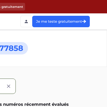
s gratuitement
Je me teste gratuitement
77858
s numéros récemment évalués