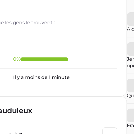
 les gens le trouvent :
A 
0
%
Je 
opé
fai
Il y a moins de 1 minute
ré
qu
in
Qu
con
op
rauduleux
par
vou
blo
Fr