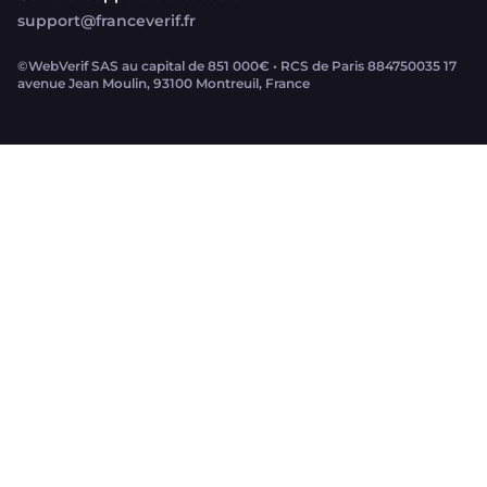
support@franceverif.fr
©WebVerif SAS au capital de 851 000€ • RCS de Paris 884750035 17
avenue Jean Moulin, 93100 Montreuil, France