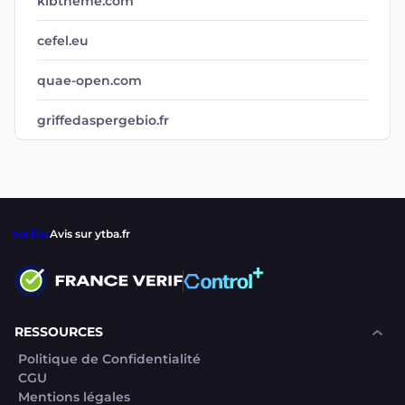
klbtheme.com
cefel.eu
quae-open.com
griffedaspergebio.fr
Verifier
Avis sur ytba.fr
RESSOURCES
Politique de Confidentialité
CGU
Mentions légales