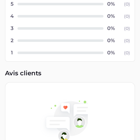
5
(
0
)
4
(
0
)
3
(
0
)
2
(
0
)
1
(
0
)
Avis clients