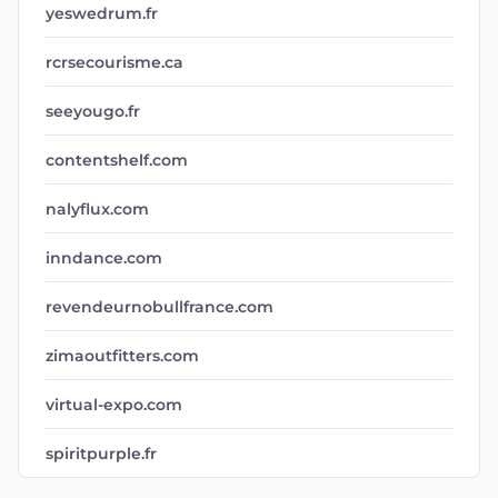
yeswedrum.fr
rcrsecourisme.ca
seeyougo.fr
contentshelf.com
nalyflux.com
inndance.com
revendeurnobullfrance.com
zimaoutfitters.com
virtual-expo.com
spiritpurple.fr