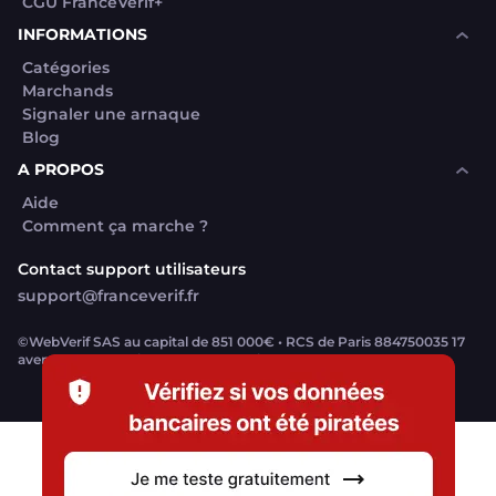
CGU FranceVerif+
INFORMATIONS
Catégories
Marchands
Signaler une arnaque
Blog
A PROPOS
Aide
Comment ça marche ?
Contact support utilisateurs
support@franceverif.fr
©WebVerif SAS au capital de 851 000€ • RCS de Paris 884750035 17
avenue Jean Moulin, 93100 Montreuil, France