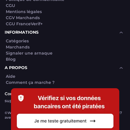
CGU
Mentions légales
CGV Marchands
CGU FranceVerif+
INFORMATIONS
Catégories
Marchands
Signaler une arnaque
Blog
A PROPOS
Aide
Comment ça marche ?
Contact support utilisateurs
support@franceverif.fr
©WebVerif SAS au capital de 851 000€ • RCS de Paris 884750035 17
avenue Jean Moulin, 93100 Montreuil, France