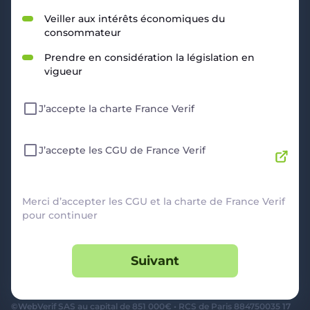
RESSOURCES
Veiller aux intérêts économiques du
consommateur
Politique de Confidentialité
CGU
Prendre en considération la législation en
Mentions légales
vigueur
CGV Marchands
CGU FranceVerif+
J’accepte la charte France Verif
INFORMATIONS
Catégories
Marchands
J’accepte les CGU de France Verif
Signaler une arnaque
Blog
A PROPOS
Merci d’accepter les CGU et la charte de France Verif
pour continuer
Aide
Comment ça marche ?
Suivant
Contact support utilisateurs
support@franceverif.fr
©WebVerif SAS au capital de 851 000€ • RCS de Paris 884750035 17