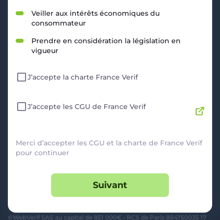
RESSOURCES
Veiller aux intérêts économiques du
consommateur
Politique de Confidentialité
CGU
Prendre en considération la législation en
Mentions légales
vigueur
CGV Marchands
CGU FranceVerif+
J’accepte la charte France Verif
INFORMATIONS
Catégories
Marchands
J’accepte les CGU de France Verif
Signaler une arnaque
Blog
A PROPOS
Merci d’accepter les CGU et la charte de France Verif
pour continuer
Aide
Comment ça marche ?
Suivant
Contact support utilisateurs
support@franceverif.fr
©WebVerif SAS au capital de 851 000€ • RCS de Paris 884750035 17