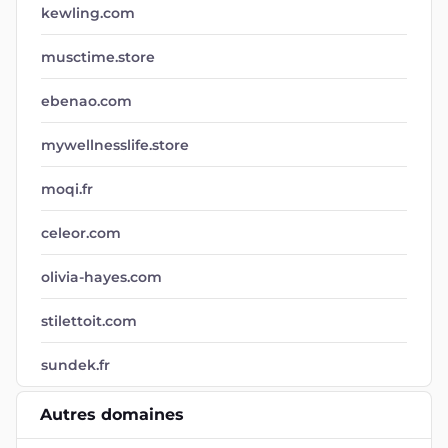
kewling.com
musctime.store
ebenao.com
mywellnesslife.store
moqi.fr
celeor.com
olivia-hayes.com
stilettoit.com
sundek.fr
Autres domaines