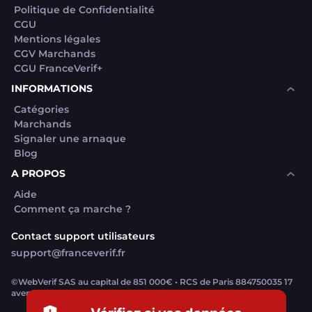
Politique de Confidentialité
CGU
Mentions légales
CGV Marchands
CGU FranceVerif+
INFORMATIONS
Catégories
Marchands
Signaler une arnaque
Blog
A PROPOS
Aide
Comment ça marche ?
Contact support utilisateurs
support@franceverif.fr
©WebVerif SAS au capital de 851 000€ • RCS de Paris 884750035 17
avenue Jean Moulin, 93100 Montreuil, France