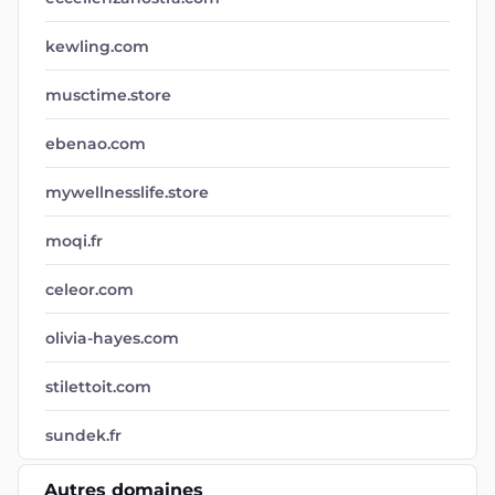
kewling.com
musctime.store
ebenao.com
mywellnesslife.store
moqi.fr
celeor.com
olivia-hayes.com
stilettoit.com
sundek.fr
Autres domaines