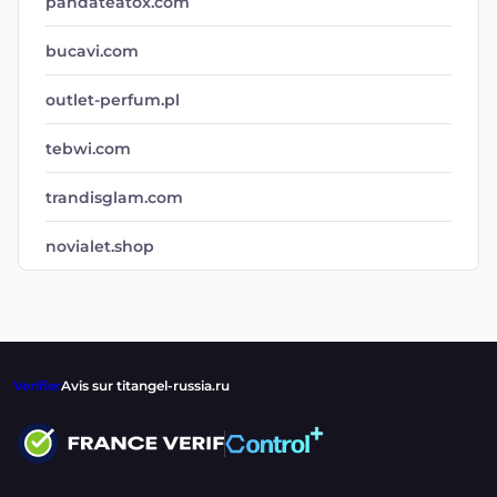
pandateatox.com
bucavi.com
outlet-perfum.pl
tebwi.com
trandisglam.com
novialet.shop
Verifier
Avis sur titangel-russia.ru