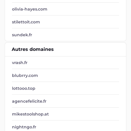
olivia-hayes.com
stilettoit.com
sundek.fr
Autres domaines
vrash.fr
blubrry.com
lottooo.top
agencefelicite.fr
mikestoolshop.at
nightngo.fr