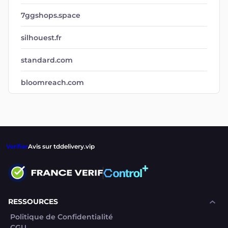
7ggshops.space
silhouest.fr
standard.com
bloomreach.com
Verifier
Avis sur tddelivery.vip
RESSOURCES
Politique de Confidentialité
CGU