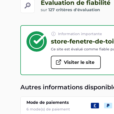
Évaluation de fiabilité
🔎
sur
127 critères d'évaluation
Information importante
store-fenetre-de-toi
Ce site est évalué comme fiable pa
Visiter le site
Autres informations disponibl
Mode de paiements
6
mode(s) de paiement