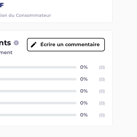
ection du Consommateur
ents
Écrire un commentaire
oment
(
0
)
(
0
)
(
0
)
(
0
)
(
0
)