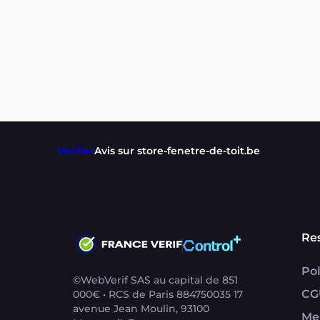
Verifier
Avis sur store-fenetre-de-toit.be
Re
Pol
©WebVerif SAS au capital de 851
CG
000€ • RCS de Paris 884750035 17
avenue Jean Moulin, 93100
Me