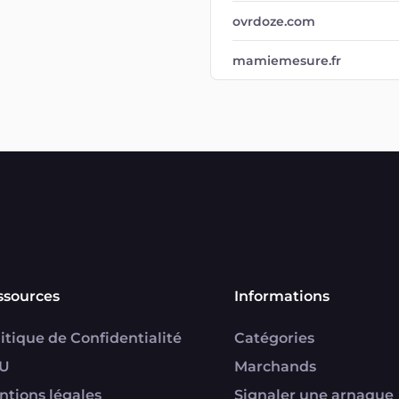
ovrdoze.com
mamiemesure.fr
ssources
Informations
itique de Confidentialité
Catégories
U
Marchands
ntions légales
Signaler une arnaque