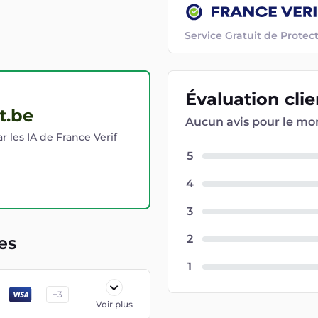
Service Gratuit de Prot
Évaluation
cli
t.be
Aucun avis pour le m
r les IA de France Verif
5
4
3
2
es
1
+
3
Voir plus