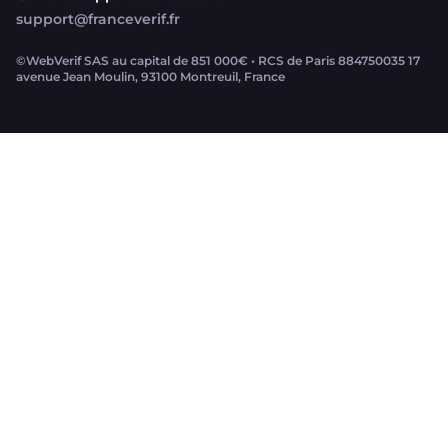
support@franceverif.fr
©WebVerif SAS au capital de 851 000€ • RCS de Paris 884750035 17
avenue Jean Moulin, 93100 Montreuil, France