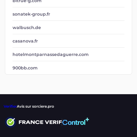
bitrue-g.com
sonatek-group.fr
walbusch.de
casanova.fr
hotelmontparnassedaguerre.com
900bb.com
Verifier
Avis sur sorciere.pro