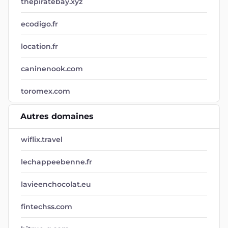
thepiratebay.xyz
ecodigo.fr
location.fr
caninenook.com
toromex.com
Autres domaines
wiflix.travel
lechappeebenne.fr
lavieenchocolat.eu
fintechss.com