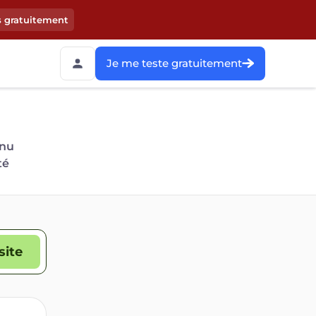
s gratuitement
Je me teste gratuitement
 nu
té
site