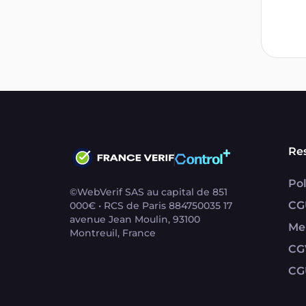
Re
Pol
©WebVerif SAS au capital de 851
CG
000€ • RCS de Paris 884750035 17
avenue Jean Moulin, 93100
Me
Montreuil, France
CG
CG