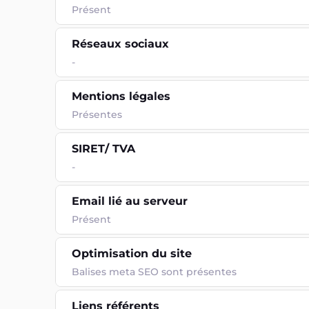
Présent
Réseaux sociaux
-
Mentions légales
Présentes
SIRET/ TVA
-
Email lié au serveur
Présent
Optimisation du site
Balises meta SEO sont présentes
Liens référents