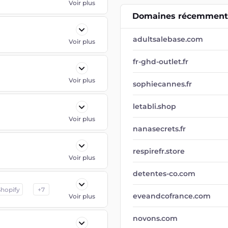
Voir plus
Domaines récemment 
adultsalebase.com
Voir plus
fr-ghd-outlet.fr
Voir plus
sophiecannes.fr
letabli.shop
Voir plus
nanasecrets.fr
respirefr.store
Voir plus
detentes-co.com
Shopify
+
7
eveandcofrance.com
Voir plus
novons.com