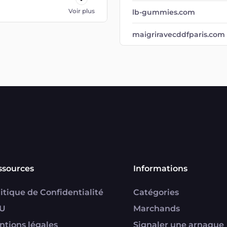
Voir plus
lb-gummies.com
maigriravecddfparis.com
ssources
Informations
itique de Confidentialité
Catégories
U
Marchands
ntions légales
Signaler une arnaque