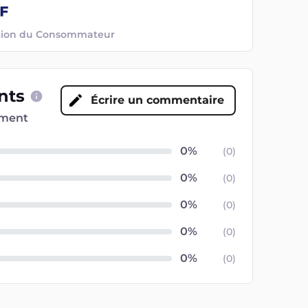
ection du Consommateur
ents
Écrire un commentaire
oment
(
0
)
(
0
)
(
0
)
(
0
)
(
0
)