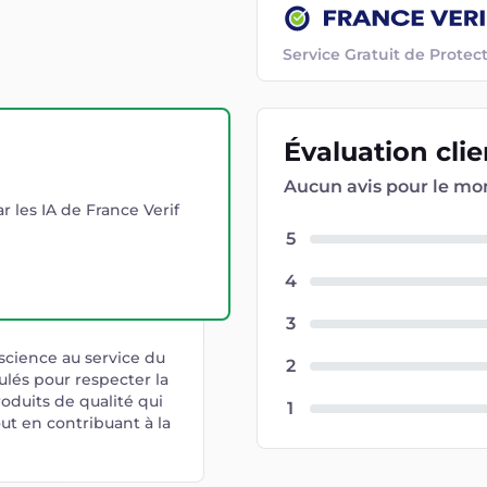
Service Gratuit de Prot
Évaluation
cli
Aucun avis pour le m
r les IA de France Verif
5
4
3
science au service du
2
ulés pour respecter la
oduits de qualité qui
1
out en contribuant à la