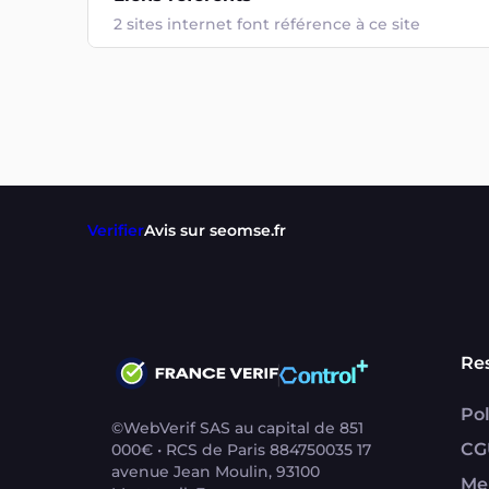
2 sites internet font référence à ce site
Verifier
Avis sur seomse.fr
Re
Pol
©WebVerif SAS au capital de 851
CG
000€ • RCS de Paris 884750035 17
avenue Jean Moulin, 93100
Me