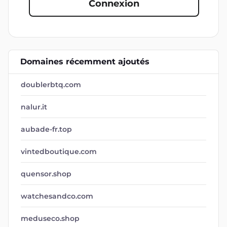
Connexion
Domaines récemment ajoutés
doublerbtq.com
nalur.it
aubade-fr.top
vintedboutique.com
quensor.shop
watchesandco.com
meduseco.shop