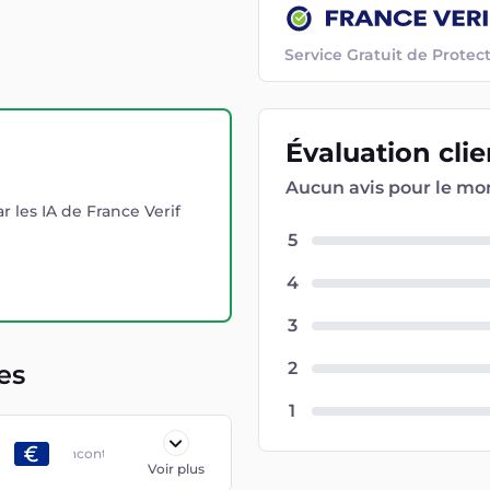
Service Gratuit de Prot
Évaluation
cli
Aucun avis pour le m
r les IA de France Verif
5
4
3
2
es
1
Bancontact
Voir plus