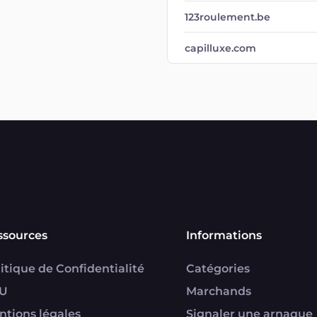
123roulement.be
capilluxe.com
ssources
Informations
itique de Confidentialité
Catégories
U
Marchands
ntions légales
Signaler une arnaque