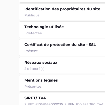
Identification des propriétaires du site
Publique
Technologie utilisée
1
détectée
Certificat de protection du site - SSL
Présent
Réseaux sociaux
2 détecté(s)
Mentions légales
Présentes
SIRET/ TVA
SIRET: 81058538000035, SIREN: 810 585 380, TVA: