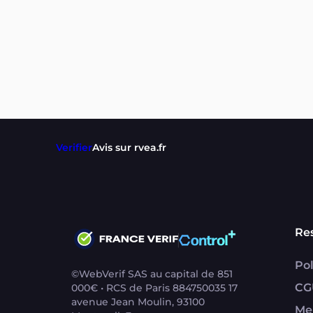
Verifier
Avis sur rvea.fr
Re
Pol
©WebVerif SAS au capital de 851
CG
000€ • RCS de Paris 884750035 17
avenue Jean Moulin, 93100
Me