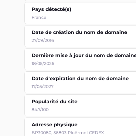
Pays détecté(s)
France
Date de création du nom de domaine
27/09/2016
Dernière mise à jour du nom de domain
18/05/2026
Date d'expiration du nom de domaine
17/05/2027
Popularité du site
84.7/100
Adresse physique
BP30080, 56803 Ploërmel CEDEX