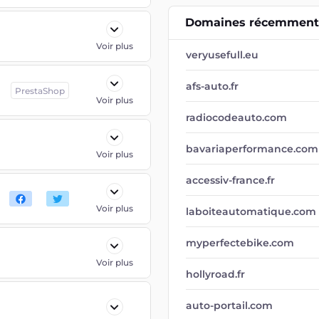
Domaines récemment 
Voir plus
veryusefull.eu
afs-auto.fr
PrestaShop
Voir plus
radiocodeauto.com
bavariaperformance.com
Voir plus
accessiv-france.fr
Voir plus
laboiteautomatique.com
myperfectebike.com
Voir plus
hollyroad.fr
auto-portail.com