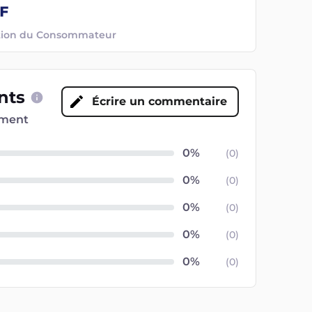
ection du Consommateur
ents
Écrire un commentaire
oment
(
0
)
(
0
)
(
0
)
(
0
)
(
0
)