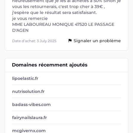
heureusement que je les ai achetés à 50% Sinon je
vous les retournerais, c'est trop cher à 39€ ,
j'espère que le résultat sera satisfaisant.
je vous remercie
MME LABOUREAU MONIQUE 47520 LE PASSAGE
D'AGEN
Signaler un problème
Date d’achat: 3 July 2025
Domaines récemment ajoutés
lipoelastic.fr
nutrisolution.fr
badass-vibes.com
fairynailslaura.fr
mcgivernx.com