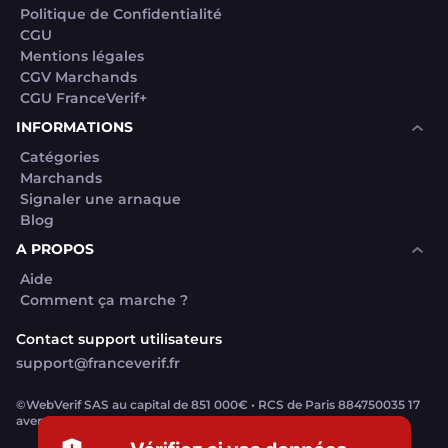
Politique de Confidentialité
CGU
Mentions légales
CGV Marchands
CGU FranceVerif+
INFORMATIONS
Catégories
Marchands
Signaler une arnaque
Blog
A PROPOS
Aide
Comment ça marche ?
Contact support utilisateurs
support@franceverif.fr
©WebVerif SAS au capital de 851 000€ • RCS de Paris 884750035 17
avenue Jean Moulin, 93100 Montreuil, France