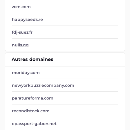
zcm.com
happyseeds.re
fdj-suez.fr
nulls.gg
Autres domaines
moriday.com
newyorkpuzzlecompany.com
paratureforma.com
recondistock.com
epassport-gabon.net