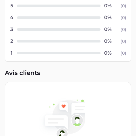
5
(
0
)
4
(
0
)
3
(
0
)
2
(
0
)
1
(
0
)
Avis clients