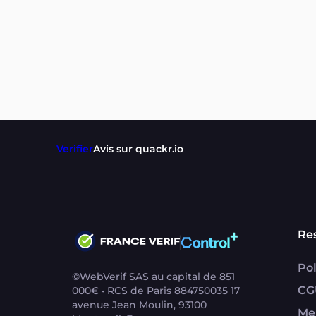
Verifier
Avis sur quackr.io
Re
Pol
©WebVerif SAS au capital de 851
CG
000€ • RCS de Paris 884750035 17
avenue Jean Moulin, 93100
Me