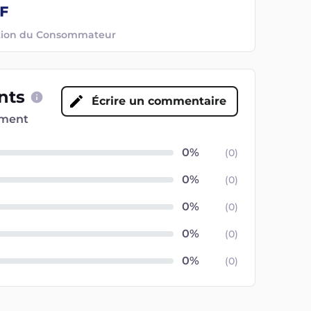
ection du Consommateur
ents
Écrire un commentaire
oment
(
0
)
(
0
)
(
0
)
(
0
)
(
0
)