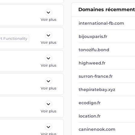
Domaines récemment 
Voir plus
international-fb.com
bijouxparis.fr
rt Functionality
Voir plus
tonozifu.bond
highweed.fr
Voir plus
surron-france.fr
Voir plus
thepiratebay.xyz
ecodigo.fr
Voir plus
location.fr
caninenook.com
Voir plus