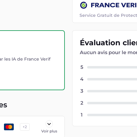
Service Gratuit de Prot
Évaluation
cli
Aucun avis pour le m
r les IA de France Verif
5
4
3
2
es
1
+
2
Voir plus