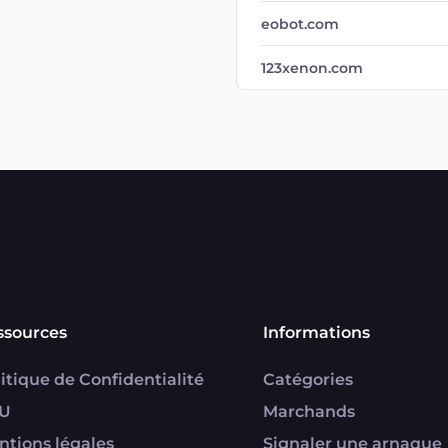
eobot.com
123xenon.com
ssources
Informations
itique de Confidentialité
Catégories
U
Marchands
ntions légales
Signaler une arnaque