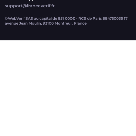
support@franceverif.fr
©WebVerif SAS au capital de 851 000€ • RCS de Paris 884750035 17
avenue Jean Moulin, 93100 Montreuil, France