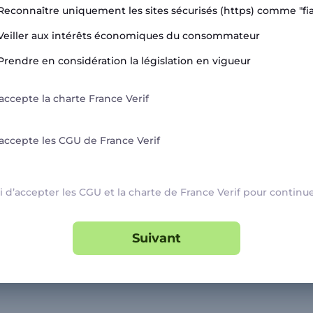
Reconnaître uniquement les sites sécurisés (https) comme "fia
ssources
Informations
Veiller aux intérêts économiques du consommateur
Prendre en considération la législation en vigueur
itique de Confidentialité
Catégories
U
Marchands
’accepte la charte France Verif
ntions légales
Signaler une arnaque
V Marchands
Blog
’accepte les CGU de France Verif
U FranceVerif+
 d’accepter les CGU et la charte de France Verif pour continu
everif.fr
Suivant