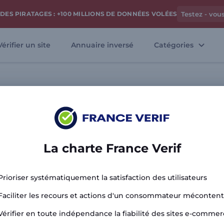
DES PIRATAGES : +100 MILLIONS DE DONNÉES VOLÉES
Testez - vou
Vérifier un site
Annuaire inversé
Catégories
Analyser le 
La charte France Verif
Prioriser systématiquement la satisfaction des utilisateurs
Faciliter les recours et actions d'un consommateur mécontent
Vérifier en toute indépendance la fiabilité des sites e-commer