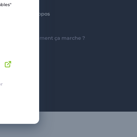
bles"
A propos
Aide
Comment ça marche ?
er