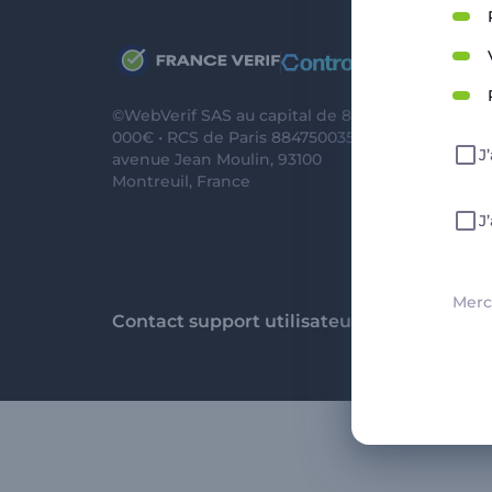
Re
Pol
©WebVerif SAS au capital de 851
CG
000€ • RCS de Paris 884750035 17
J
avenue Jean Moulin, 93100
Me
Montreuil, France
CG
J
CG
Merci
Contact support utilisateurs
support@franc