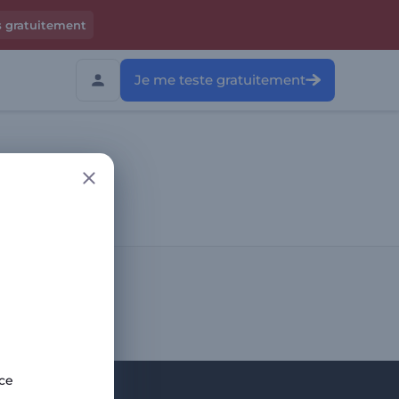
s gratuitement
Je me teste gratuitement
site
ce