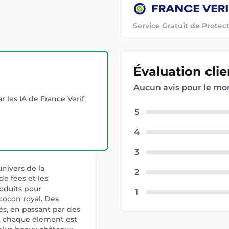
Service Gratuit de Prot
Évaluation
cli
Aucun avis pour le m
r les IA de France Verif
5
4
3
nivers de la
2
de fées et les
oduits pour
1
cocon royal. Des
és, en passant par des
s, chaque élément est