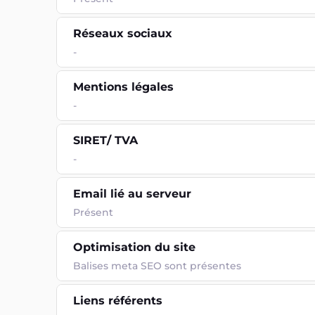
Réseaux sociaux
-
Mentions légales
-
SIRET/ TVA
-
Email lié au serveur
Présent
Optimisation du site
Balises meta SEO sont présentes
Liens référents