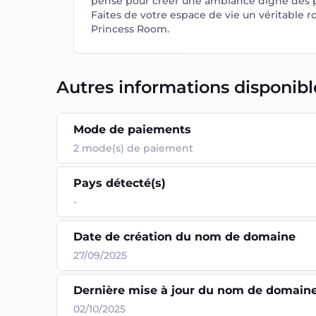
pensé pour créer une ambiance digne des p
Faites de votre espace de vie un véritable
Princess Room.
Autres informations disponibl
Mode de paiements
2
mode(s) de paiement
Pays détecté(s)
-
Date de création du nom de domaine
27/09/2025
Dernière mise à jour du nom de domain
02/10/2025