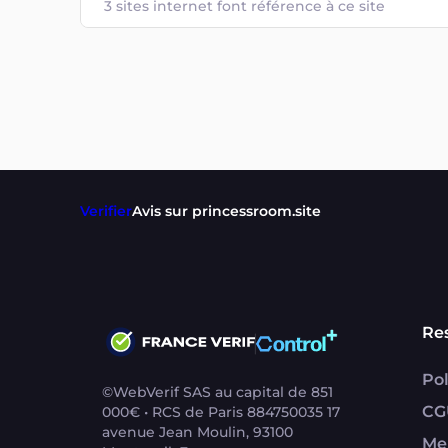
3 sites internet font référence à ce site
Verifier
Avis sur princessroom.site
Re
Pol
©WebVerif SAS au capital de 851
CG
000€ • RCS de Paris 884750035 17
avenue Jean Moulin, 93100
Me