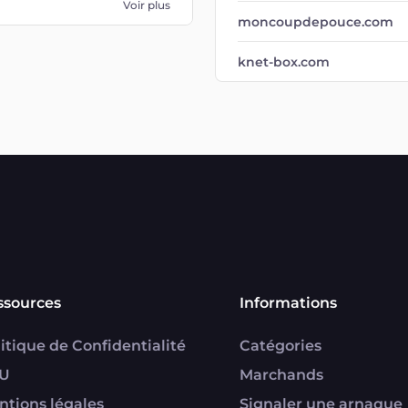
Voir plus
moncoupdepouce.com
knet-box.com
ssources
Informations
itique de Confidentialité
Catégories
U
Marchands
ntions légales
Signaler une arnaque