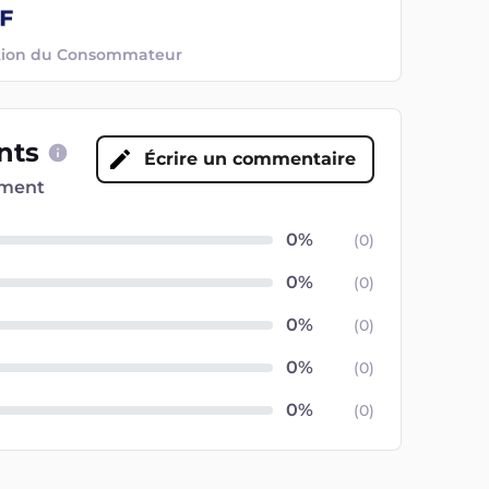
ection du Consommateur
ents
Écrire un commentaire
oment
(
0
)
(
0
)
(
0
)
(
0
)
(
0
)