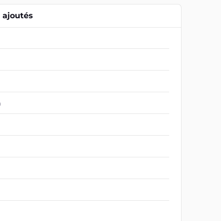
ajoutés
m