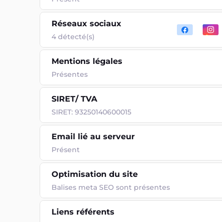
Réseaux sociaux
4 détecté(s)
Mentions légales
Présentes
SIRET/ TVA
SIRET: 93250140600015
Email lié au serveur
Présent
Optimisation du site
Balises meta SEO sont présentes
Liens référents