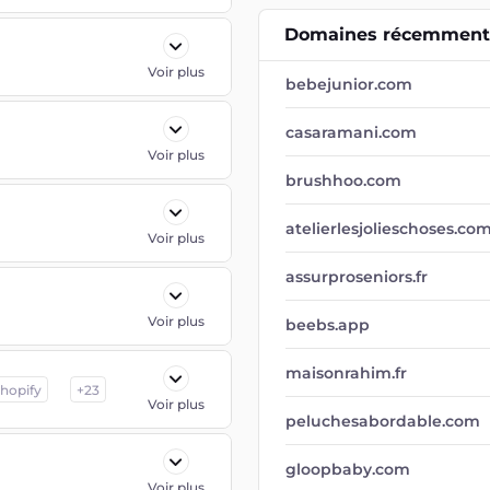
Domaines récemment 
Voir plus
bebejunior.com
casaramani.com
Voir plus
brushhoo.com
atelierlesjolieschoses.co
Voir plus
assurproseniors.fr
Voir plus
beebs.app
maisonrahim.fr
hopify
+
23
Voir plus
peluchesabordable.com
gloopbaby.com
Voir plus