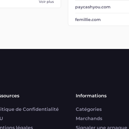
Voir plus
paycashyou.com
femillie.com
ssources
Informations
itique de Confidentialité
Catégories
U
Marchands
ntions légales
Signaler une arnaque