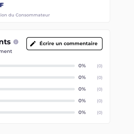
ection du Consommateur
ents
Écrire un commentaire
oment
(
0
)
(
0
)
(
0
)
(
0
)
(
0
)