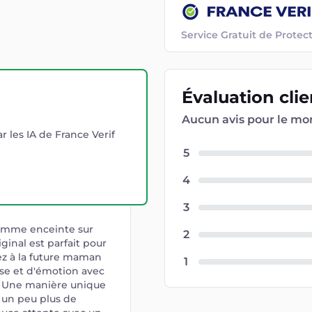
Service Gratuit de Prot
Évaluation
cli
Aucun avis pour le m
r les IA de France Verif
5
4
3
 femme enceinte sur
2
ginal est parfait pour
rez à la future maman
1
se et d'émotion avec
e. Une manière unique
 un peu plus de