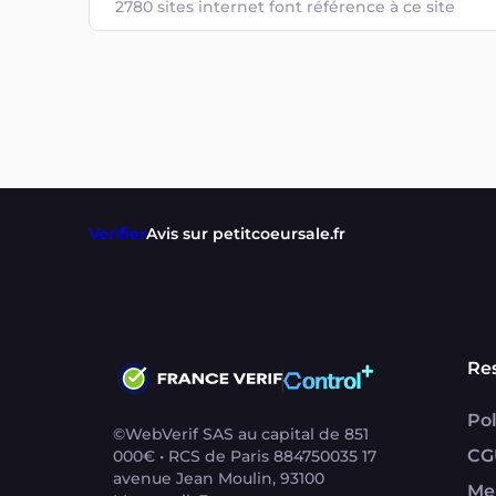
2780 sites internet font référence à ce site
Verifier
Avis sur petitcoeursale.fr
Re
Pol
©WebVerif SAS au capital de 851
CG
000€ • RCS de Paris 884750035 17
avenue Jean Moulin, 93100
Me