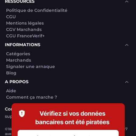
RESSOURCES
Politique de Confidentialité
CGU
Mentions légales
CGV Marchands
CGU FranceVerif+
INFORMATIONS
Catégories
Marchands
Signaler une arnaque
Blog
A PROPOS
Aide
Comment ça marche ?
Contact support utilisateurs
support@franceverif.fr
©WebVerif SAS au capital de 851 000€ • RCS de Paris 884750035 17
avenue Jean Moulin, 93100 Montreuil, France