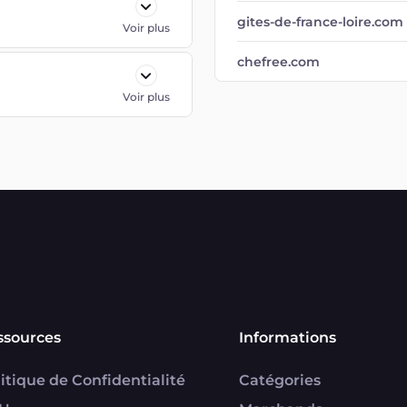
gites-de-france-loire.com
Voir plus
chefree.com
Voir plus
ssources
Informations
itique de Confidentialité
Catégories