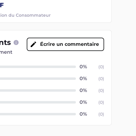
ection du Consommateur
ents
Écrire un commentaire
oment
(
0
)
(
0
)
(
0
)
(
0
)
(
0
)