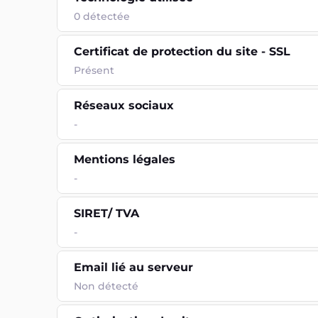
0
détectée
Certificat de protection du site - SSL
Présent
Réseaux sociaux
-
Mentions légales
-
SIRET/ TVA
-
Email lié au serveur
Non détecté