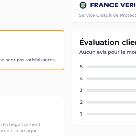
Service Gratuit de Prot
Évaluation
cli
Aucun avis pour le m
 sont pas satisfaisantes.
5
4
3
2
1
 très négativement 
lement d'arnaque 