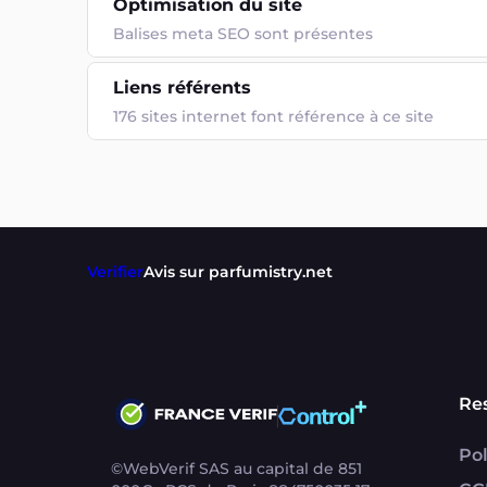
Optimisation du site
Balises meta SEO sont présentes
Liens référents
176 sites internet font référence à ce site
Verifier
Avis sur parfumistry.net
Re
Pol
©WebVerif SAS au capital de 851