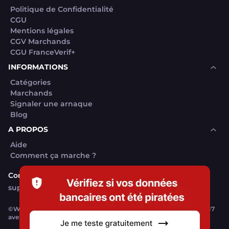
Politique de Confidentialité
CGU
Mentions légales
CGV Marchands
CGU FranceVerif+
INFORMATIONS
Catégories
Marchands
Signaler une arnaque
Blog
A PROPOS
Aide
Comment ça marche ?
Contact support utilisateurs
support@franceverif.fr
©WebVerif SAS au capital de 851 000€ • RCS de Paris 884750035 17
avenue Jean Moulin, 93100 Montreuil, France