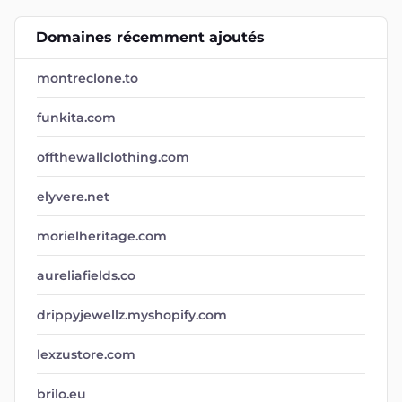
Domaines récemment ajoutés
montreclone.to
funkita.com
offthewallclothing.com
elyvere.net
morielheritage.com
aureliafields.co
drippyjewellz.myshopify.com
lexzustore.com
brilo.eu