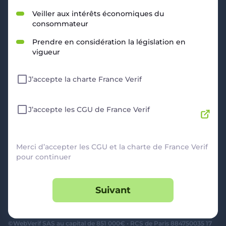
RESSOURCES
Veiller aux intérêts économiques du
consommateur
Politique de Confidentialité
CGU
Prendre en considération la législation en
Mentions légales
vigueur
CGV Marchands
CGU FranceVerif+
J’accepte la charte France Verif
INFORMATIONS
Catégories
Marchands
J’accepte les CGU de France Verif
Signaler une arnaque
Blog
A PROPOS
Merci d’accepter les CGU et la charte de France Verif
pour continuer
Aide
Comment ça marche ?
Suivant
Contact support utilisateurs
support@franceverif.fr
©WebVerif SAS au capital de 851 000€ • RCS de Paris 884750035 17