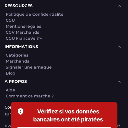
RESSOURCES
Politique de Confidentialité
CGU
Mentions légales
CGV Marchands
CGU FranceVerif+
INFORMATIONS
Catégories
Marchands
Signaler une arnaque
Blog
A PROPOS
Aide
Comment ça marche ?
Contact support utilisateurs
support@franceverif.fr
©WebVerif SAS au capital de 851 000€ • RCS de Paris 884750035 17