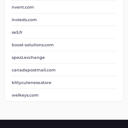
nvent.com
inoleds.com
se5.fr
boost-solutions.com
spezz.exchange
canadapostmail.com
kittycuteness.store
welkeys.com