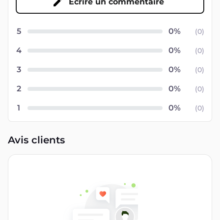
Écrire un commentaire
5
(
0
)
4
(
0
)
3
(
0
)
2
(
0
)
1
(
0
)
Avis clients