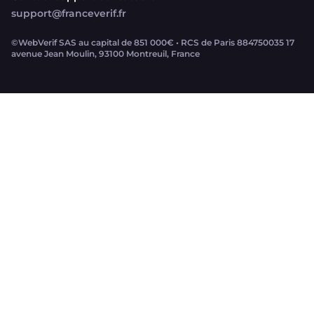
support@franceverif.fr
©WebVerif SAS au capital de 851 000€ • RCS de Paris 884750035 17
avenue Jean Moulin, 93100 Montreuil, France