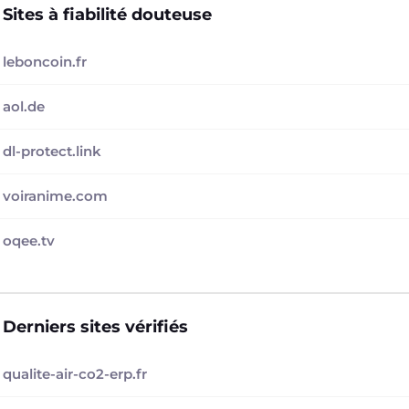
Sites à fiabilité douteuse
leboncoin.fr
aol.de
dl-protect.link
voiranime.com
oqee.tv
Derniers sites vérifiés
qualite-air-co2-erp.fr