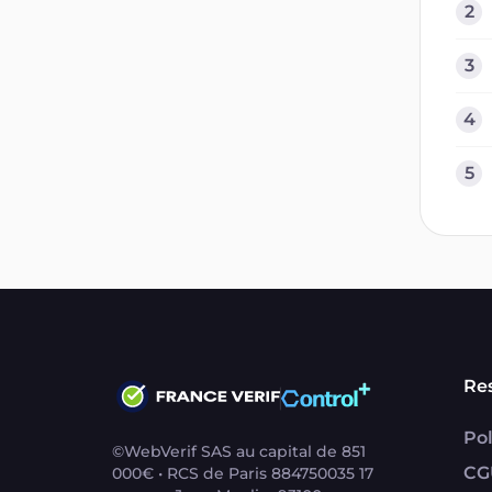
2
3
4
5
Re
Pol
©WebVerif SAS au capital de 851
CG
000€ • RCS de Paris 884750035 17