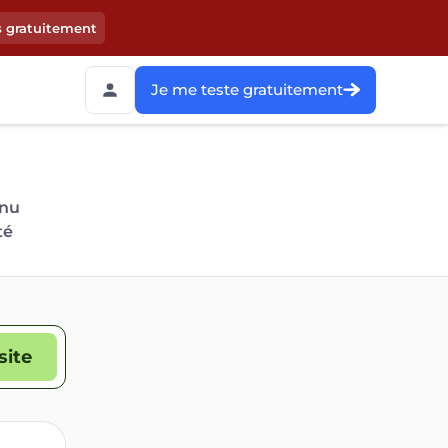
s gratuitement
Je me teste gratuitement
 nu
té
site