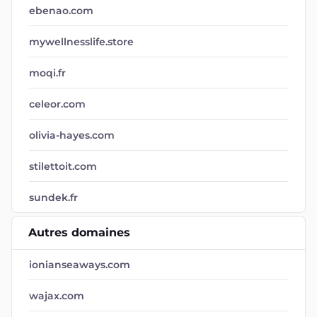
ebenao.com
mywellnesslife.store
moqi.fr
celeor.com
olivia-hayes.com
stilettoit.com
sundek.fr
Autres domaines
ionianseaways.com
wajax.com