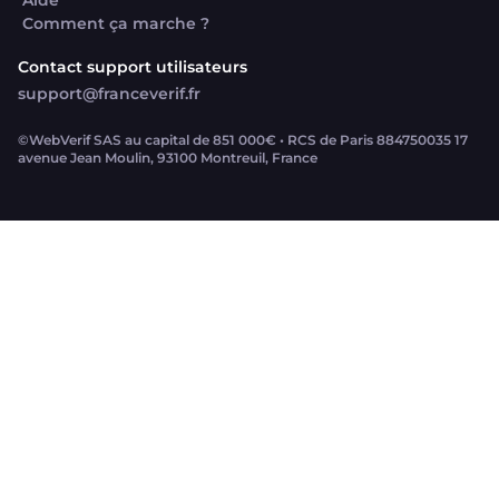
Aide
Comment ça marche ?
Contact support utilisateurs
support@franceverif.fr
©WebVerif SAS au capital de 851 000€ • RCS de Paris 884750035 17
avenue Jean Moulin, 93100 Montreuil, France