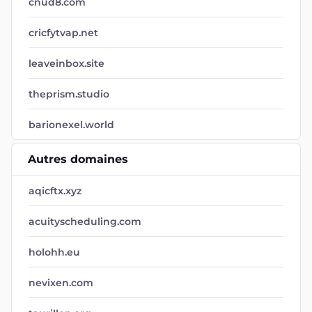
cnud8.com
cricfytvap.net
leaveinbox.site
theprism.studio
barionexel.world
Autres domaines
aqicftx.xyz
acuityscheduling.com
holohh.eu
nevixen.com