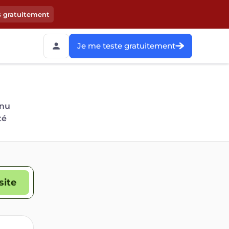
s gratuitement
Je me teste gratuitement
 nu
té
site