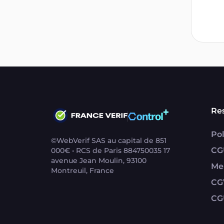
Re
Pol
©WebVerif SAS au capital de 851
CG
000€ • RCS de Paris 884750035 17
avenue Jean Moulin, 93100
Me
Montreuil, France
CG
CG