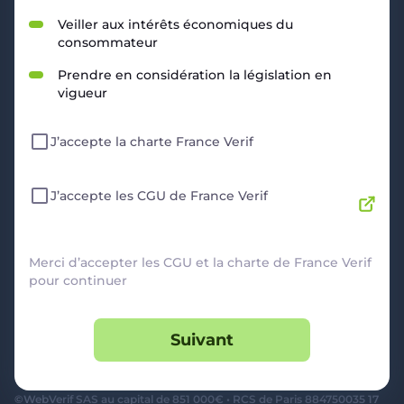
RESSOURCES
Veiller aux intérêts économiques du
consommateur
Politique de Confidentialité
CGU
Prendre en considération la législation en
Mentions légales
vigueur
CGV Marchands
CGU FranceVerif+
J’accepte la charte France Verif
INFORMATIONS
Catégories
Marchands
J’accepte les CGU de France Verif
Signaler une arnaque
Blog
A PROPOS
Merci d’accepter les CGU et la charte de France Verif
pour continuer
Aide
Comment ça marche ?
Suivant
Contact support utilisateurs
support@franceverif.fr
©WebVerif SAS au capital de 851 000€ • RCS de Paris 884750035 17